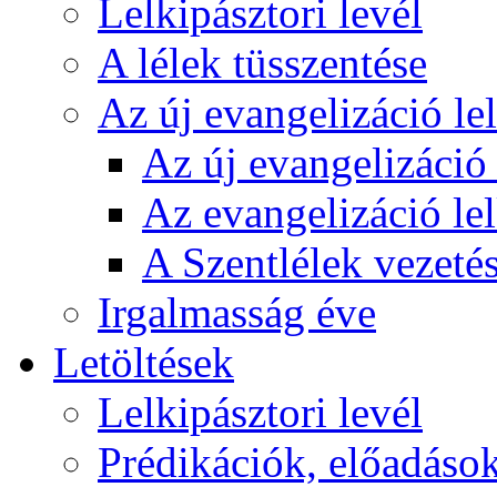
Lelkipásztori levél
A lélek tüsszentése
Az új evangelizáció le
Az új evangelizáció 
Az evangelizáció le
A Szentlélek vezetés
Irgalmasság éve
Letöltések
Lelkipásztori levél
Prédikációk, előadáso