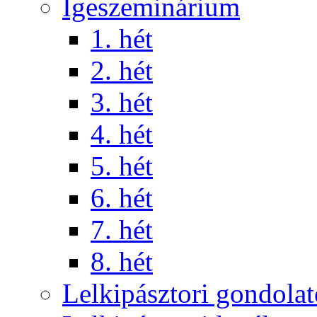
Igeszeminárium
1. hét
2. hét
3. hét
4. hét
5. hét
6. hét
7. hét
8. hét
Lelkipásztori gondola