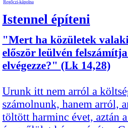
Regőczi-kápolna
Istennel építeni
"Mert ha közületek valaki
először leülvén felszámítja
elvégezze?" (Lk 14,28)
Urunk itt nem arról a költs
számolnunk, hanem arról, am
töltött harminc évet, aztán