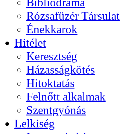
Bibliodráma
Rózsafüzér Társulat
Énekkarok
Hitélet
Keresztség
Házasságkötés
Hitoktatás
Felnőtt alkalmak
Szentgyónás
Lelkiség