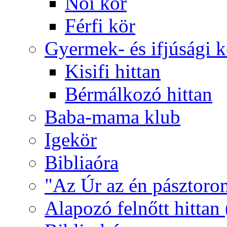
Női kör
Férfi kör
Gyermek- és ifjúsági 
Kisifi hittan
Bérmálkozó hittan
Baba-mama klub
Igekör
Bibliaóra
"Az Úr az én pásztoro
Alapozó felnőtt hittan