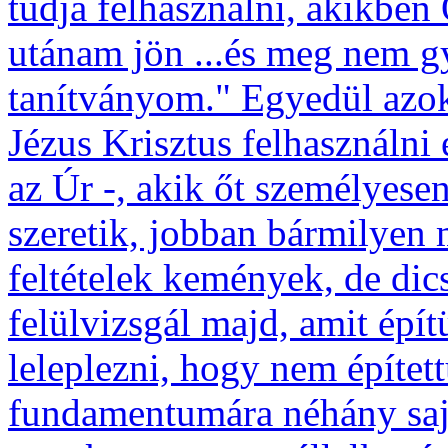
tudja felhasználni, akikben
utánam jön ...és meg nem gy
tanítványom." Egyedül azoka
Jézus Krisztus felhasználni 
az Úr -, akik őt személyese
szeretik, jobban bármilyen 
feltételek kemények, de dic
felülvizsgál majd, amit épí
leleplezni, hogy nem építet
fundamentumára néhány sajá