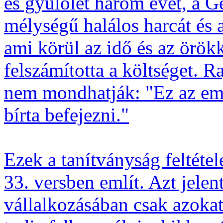
és gyűlölet három évét, a G
mélységű halálos harcát és a
ami körül az idő és az örök
felszámította a költséget. 
nem mondhatják: "Ez az emb
bírta befejezni."
Ezek a tanítványság feltétel
33. versben említ. Azt jelen
vállalkozásában csak azokat