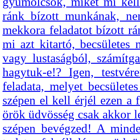
gyümölcsök, miket mi kell
ránk bízott munkának, ne
mekkora feladatot bízott r
mi azt kitartó, becsületes
vagy lustaságból, számítga
hagytuk-e!? Igen, testv
feladata, melyet becsületes
szépen el kell érjél ezen a
örök üdvösség csak akkor l
szépen bevégzed! A minden