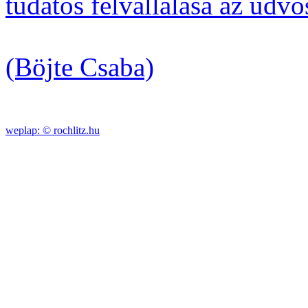
tudatos felvállalása az üdvö
(Böjte Csaba)
weplap: ©
rochlitz.hu