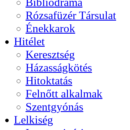
Bibliodráma
Rózsafüzér Társulat
Énekkarok
Hitélet
Keresztség
Házasságkötés
Hitoktatás
Felnőtt alkalmak
Szentgyónás
Lelkiség