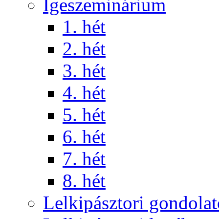
Igeszeminárium
1. hét
2. hét
3. hét
4. hét
5. hét
6. hét
7. hét
8. hét
Lelkipásztori gondola