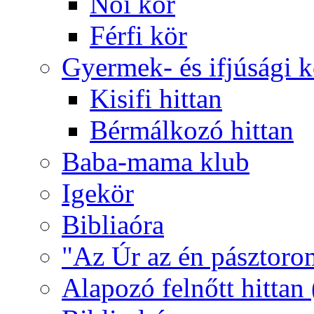
Női kör
Férfi kör
Gyermek- és ifjúsági 
Kisifi hittan
Bérmálkozó hittan
Baba-mama klub
Igekör
Bibliaóra
"Az Úr az én pásztoro
Alapozó felnőtt hittan