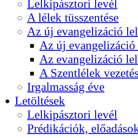
Lelkipásztori levél
A lélek tüsszentése
Az új evangelizáció le
Az új evangelizáció 
Az evangelizáció le
A Szentlélek vezetés
Irgalmasság éve
Letöltések
Lelkipásztori levél
Prédikációk, előadáso