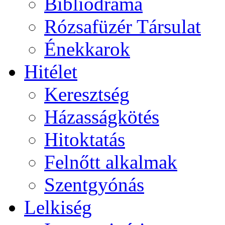
Bibliodráma
Rózsafüzér Társulat
Énekkarok
Hitélet
Keresztség
Házasságkötés
Hitoktatás
Felnőtt alkalmak
Szentgyónás
Lelkiség