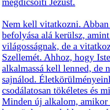
megdicsőíti Jézust.
Nem kell vitatkozni. Abban 
befolyása alá kerülsz, amin
világosságnak, de a vitatk
Szellemét. Ahhoz, hogy Iste
alkalmassá kell lenned, de 
sajnálod. Életkörülményein
csodálatosan tökéletes és mi
Minden új alkalom, amikor l