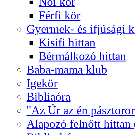
Női kör
Férfi kör
Gyermek- és ifjúsági 
Kisifi hittan
Bérmálkozó hittan
Baba-mama klub
Igekör
Bibliaóra
"Az Úr az én pásztoro
Alapozó felnőtt hittan