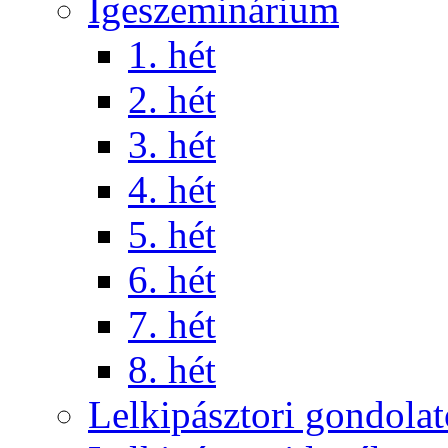
Igeszeminárium
1. hét
2. hét
3. hét
4. hét
5. hét
6. hét
7. hét
8. hét
Lelkipásztori gondola