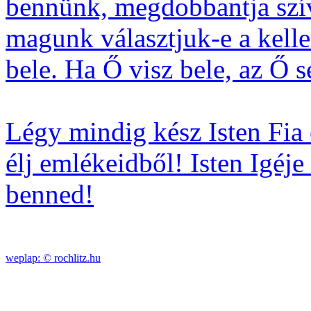
bennünk, megdobbantja sz
magunk választjuk-e a kelle
bele. Ha Ő visz bele, az Ő s
Légy mindig kész Isten Fia 
élj emlékeidből! Isten Igéje
benned!
weplap: ©
rochlitz.hu