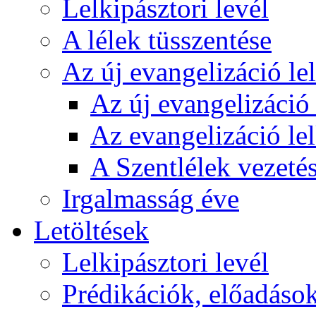
Lelkipásztori levél
A lélek tüsszentése
Az új evangelizáció le
Az új evangelizáció 
Az evangelizáció le
A Szentlélek vezetés
Irgalmasság éve
Letöltések
Lelkipásztori levél
Prédikációk, előadáso