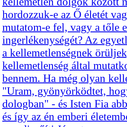
kellemetlen dolgok között 
hordozzuk-e az Ő életét vag
mutatom-e fel, vagy a tőle 
ingerlékenységét? Az egyetl
a kellemetlenségnek örüljek
kellemetlenség által mutatk
bennem. Ha még olyan kelle
"Uram, gyönyörködtet, hog
dologban" - és Isten Fia ab
és így az én emberi életem