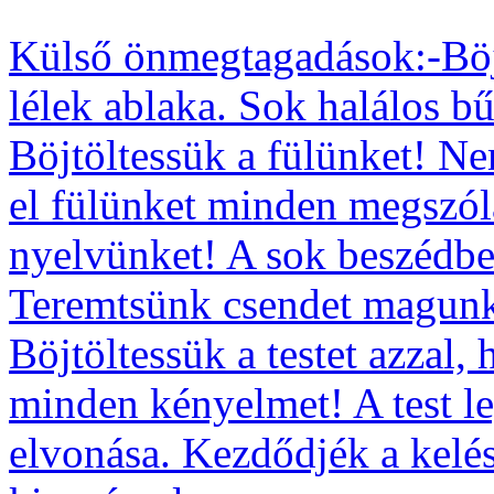
Külső önmegtagadások:-Böj
lélek ablaka. Sok halálos b
Böjtöltessük a fülünket! N
el fülünket minden megszólá
nyelvünket! A sok beszédben
Teremtsünk csendet magunk
Böjtöltessük a testet azzal
minden kényelmet! A test l
elvonása. Kezdődjék a kelés