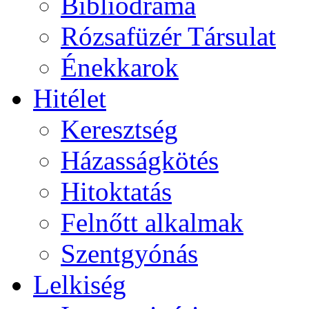
Bibliodráma
Rózsafüzér Társulat
Énekkarok
Hitélet
Keresztség
Házasságkötés
Hitoktatás
Felnőtt alkalmak
Szentgyónás
Lelkiség