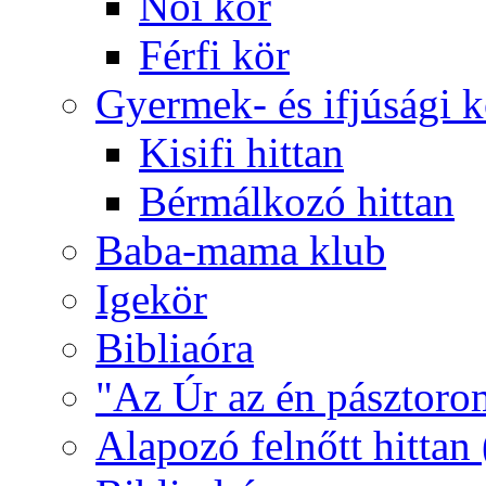
Női kör
Férfi kör
Gyermek- és ifjúsági 
Kisifi hittan
Bérmálkozó hittan
Baba-mama klub
Igekör
Bibliaóra
"Az Úr az én pásztoro
Alapozó felnőtt hittan