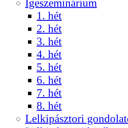
Igeszeminárium
1. hét
2. hét
3. hét
4. hét
5. hét
6. hét
7. hét
8. hét
Lelkipásztori gondola