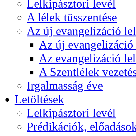
Lelkipásztori levél
A lélek tüsszentése
Az új evangelizáció le
Az új evangelizáció 
Az evangelizáció le
A Szentlélek vezetés
Irgalmasság éve
Letöltések
Lelkipásztori levél
Prédikációk, előadáso