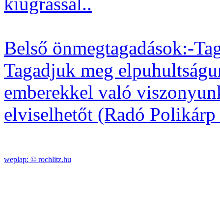
kiugrással..
Belső önmegtagadások:-Tag
Tagadjuk meg elpuhultságu
emberekkel való viszonyunk
elviselhetőt (Radó Polikár
weplap: ©
rochlitz.hu