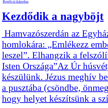
Regőczi-kápolna
Kezdődik a nagyböjt
Hamvazószerdán az Egyház 
homlokára: „Emlékezz ember
leszel”. Elhangzik a felszól
Isten Országa”Az Úr húsvét
készülünk. Jézus meghív be
a pusztába (csöndbe, önmeg
hogy helyet készítsünk a s