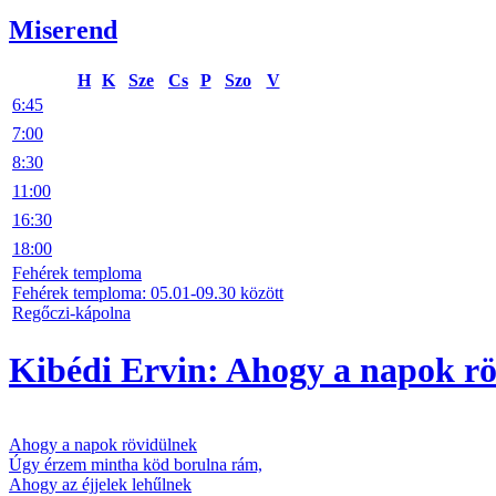
Miserend
H
K
Sze
Cs
P
Szo
V
6:45
7:00
8:30
11:00
16:30
18:00
Fehérek temploma
Fehérek temploma: 05.01-09.30 között
Regőczi-kápolna
Kibédi Ervin: Ahogy a napok rö
Ahogy a napok rövidülnek
Úgy érzem mintha köd borulna rám,
Ahogy az éjjelek lehűlnek