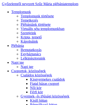
Győzelemről nevezett Szűz Mária plébániatemplom
Templomunk
Templomunk története
Temetkezés
Plébániánk története
Virtuális séta templomunkban
Szentjeink
Kripta, temető
Kápolnáink
Plébánia
Bemutatkozás
Egyháztanács
Lelkipásztoraink
Napi ige
Napi ige
Csoportok, közösségek
Családos közösségek
Kisgyermekes családok
Fiatal házas csoport
Női kör
Férfi kör
Gyermek- és ifjúsági közösségek
Kisifi hittan
Bérmálkozó hittan