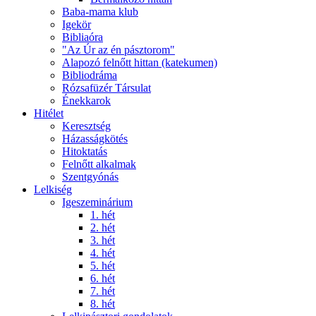
Baba-mama klub
Igekör
Bibliaóra
"Az Úr az én pásztorom"
Alapozó felnőtt hittan (katekumen)
Bibliodráma
Rózsafüzér Társulat
Énekkarok
Hitélet
Keresztség
Házasságkötés
Hitoktatás
Felnőtt alkalmak
Szentgyónás
Lelkiség
Igeszeminárium
1. hét
2. hét
3. hét
4. hét
5. hét
6. hét
7. hét
8. hét