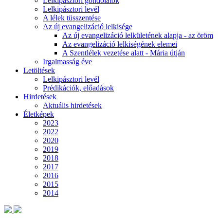
Lelkipásztori gondolatok
Lelkipásztori levél
A lélek tüsszentése
Az új evangelizáció lelkisége
Az új evangelizáció lelkületének alapja - az öröm
Az evangelizáció lelkiségének elemei
A Szentlélek vezetése alatt - Mária útján
Irgalmasság éve
Letöltések
Lelkipásztori levél
Prédikációk, előadások
Hirdetések
Aktuális hirdetések
Életképek
2023
2022
2020
2019
2018
2017
2016
2015
2014