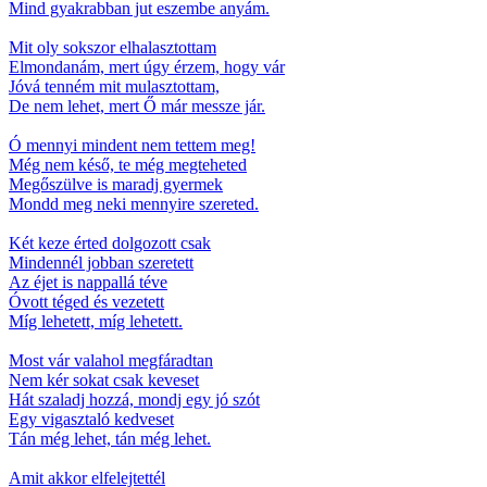
Mind gyakrabban jut eszembe anyám.
Mit oly sokszor elhalasztottam
Elmondanám, mert úgy érzem, hogy vár
Jóvá tenném mit mulasztottam,
De nem lehet, mert Ő már messze jár.
Ó mennyi mindent nem tettem meg!
Még nem késő, te még megteheted
Megőszülve is maradj gyermek
Mondd meg neki mennyire szereted.
Két keze érted dolgozott csak
Mindennél jobban szeretett
Az éjet is nappallá téve
Óvott téged és vezetett
Míg lehetett, míg lehetett.
Most vár valahol megfáradtan
Nem kér sokat csak keveset
Hát szaladj hozzá, mondj egy jó szót
Egy vigasztaló kedveset
Tán még lehet, tán még lehet.
Amit akkor elfelejtettél