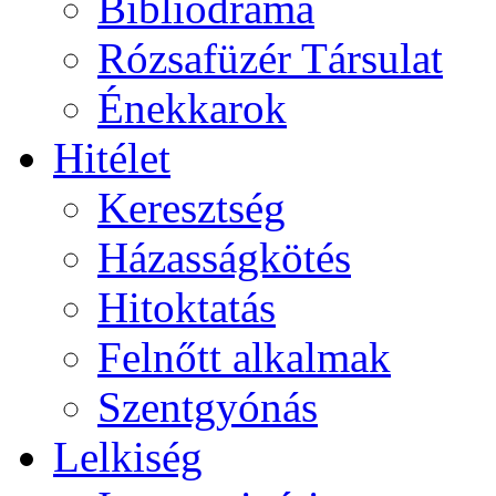
Bibliodráma
Rózsafüzér Társulat
Énekkarok
Hitélet
Keresztség
Házasságkötés
Hitoktatás
Felnőtt alkalmak
Szentgyónás
Lelkiség