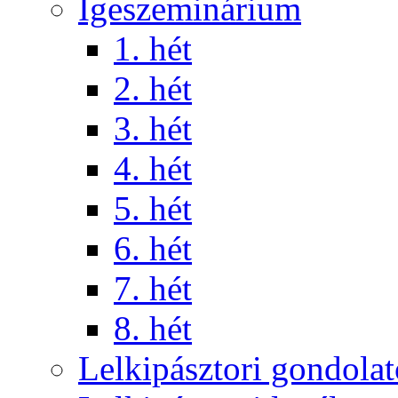
Igeszeminárium
1. hét
2. hét
3. hét
4. hét
5. hét
6. hét
7. hét
8. hét
Lelkipásztori gondola