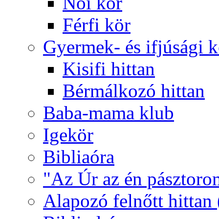
Női kör
Férfi kör
Gyermek- és ifjúsági 
Kisifi hittan
Bérmálkozó hittan
Baba-mama klub
Igekör
Bibliaóra
"Az Úr az én pásztoro
Alapozó felnőtt hittan