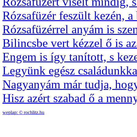
Rózsafüzért viselt mindig, 
Rózsafüzér feszült kezén, a 
Rózsafüzérrel anyám is szent
Bilincsbe vert kézzel ő is az
Engem is így tanított, s kez
Legyünk egész családunkkal
Nagyanyám már tudja, hogy 
Hisz azért szabad ő a menny
weplap: ©
rochlitz.hu