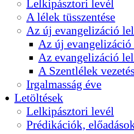
Lelkipásztori levél
A lélek tüsszentése
Az új evangelizáció le
Az új evangelizáció 
Az evangelizáció le
A Szentlélek vezetés
Irgalmasság éve
Letöltések
Lelkipásztori levél
Prédikációk, előadáso