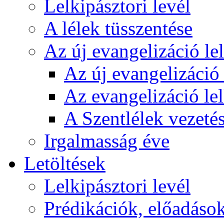
Lelkipásztori levél
A lélek tüsszentése
Az új evangelizáció le
Az új evangelizáció 
Az evangelizáció le
A Szentlélek vezetés
Irgalmasság éve
Letöltések
Lelkipásztori levél
Prédikációk, előadáso