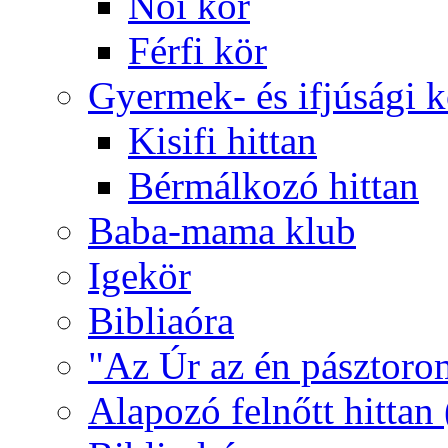
Női kör
Férfi kör
Gyermek- és ifjúsági 
Kisifi hittan
Bérmálkozó hittan
Baba-mama klub
Igekör
Bibliaóra
"Az Úr az én pásztoro
Alapozó felnőtt hittan