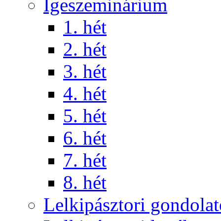
Igeszeminárium
1. hét
2. hét
3. hét
4. hét
5. hét
6. hét
7. hét
8. hét
Lelkipásztori gondola