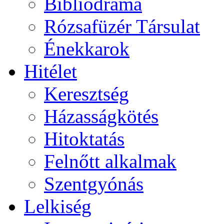
Bibliodráma
Rózsafüzér Társulat
Énekkarok
Hitélet
Keresztség
Házasságkötés
Hitoktatás
Felnőtt alkalmak
Szentgyónás
Lelkiség