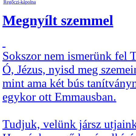
Regőczi-kápolna
Megnyílt szemmel
Sokszor nem ismerünk fel
Ó, Jézus, nyisd meg szemei
mint ama két bús tanítvány
egykor ott Emmausban.
Tudjuk, velünk jársz utjain