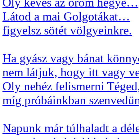
Oly kevés az öröm hegye…
Látod a mai Golgotákat…
figyelsz sötét völgyeinkre.
Ha gyász vagy bánat könnye
nem látjuk, hogy itt vagy v
Oly nehéz felismerni Téged
míg próbáinkban szenvedün
Napunk már túlhaladt a dél