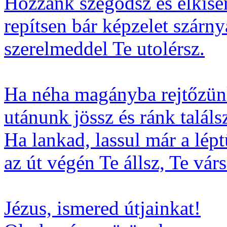
Hozzánk szegődsz és elkísér
repítsen bár képzelet szárny
szerelmeddel Te utolérsz.
Ha néha magányba rejtőzün
utánunk jössz és ránk találs
Ha lankad, lassul már a lép
az út végén Te állsz, Te várs
Jézus, ismered útjainkat!