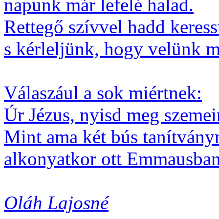
napunk már lefelé halad.
Rettegő szívvel hadd keres
s kérleljünk, hogy velünk m
Válaszául a sok miértnek:
Úr Jézus, nyisd meg szemei
Mint ama két bús tanítvány
alkonyatkor ott Emmausb
Oláh
Lajosné