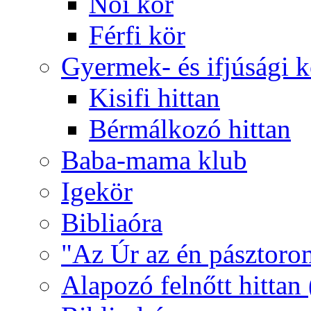
Női kör
Férfi kör
Gyermek- és ifjúsági 
Kisifi hittan
Bérmálkozó hittan
Baba-mama klub
Igekör
Bibliaóra
"Az Úr az én pásztoro
Alapozó felnőtt hittan