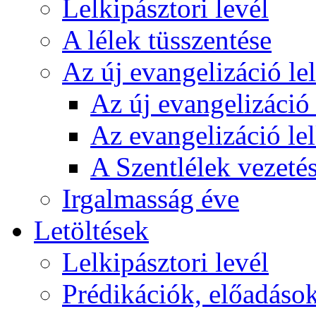
Lelkipásztori levél
A lélek tüsszentése
Az új evangelizáció le
Az új evangelizáció 
Az evangelizáció le
A Szentlélek vezetés
Irgalmasság éve
Letöltések
Lelkipásztori levél
Prédikációk, előadáso