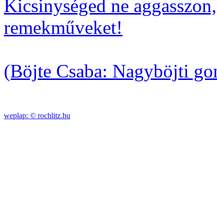
Kicsinységed ne aggasszon, 
remekműveket!
(Böjte Csaba: Nagyböjti go
weplap: ©
rochlitz.hu