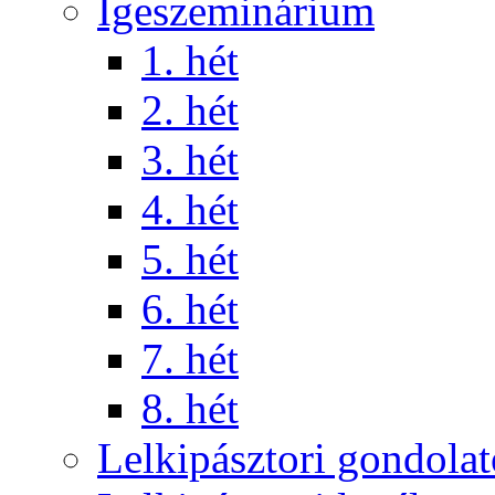
Igeszeminárium
1. hét
2. hét
3. hét
4. hét
5. hét
6. hét
7. hét
8. hét
Lelkipásztori gondola