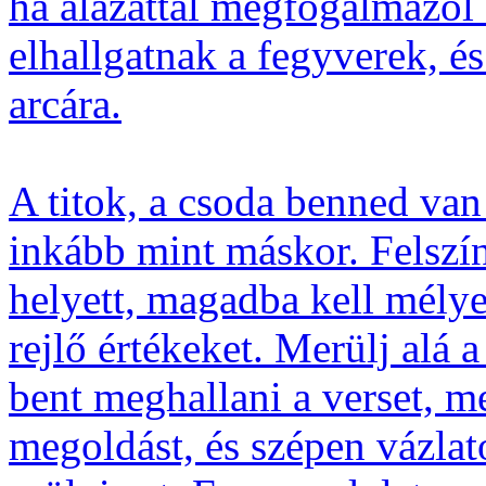
ha alázattal megfogalmazol
elhallgatnak a fegyverek, 
arcára.
A titok, a csoda benned van
inkább mint máskor. Felszí
helyett, magadba kell mély
rejlő értékeket. Merülj alá 
bent meghallani a verset, me
megoldást, és szépen vázlato