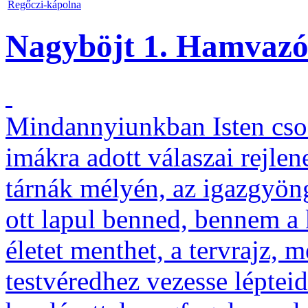
Regőczi-kápolna
Nagyböjt 1. Hamvazó
Mindannyiunkban Isten csod
imákra adott válaszai rejlen
tárnák mélyén, az igazgyön
ott lapul benned, bennem a 
életet menthet, a tervrajz, 
testvéredhez vezesse léptei