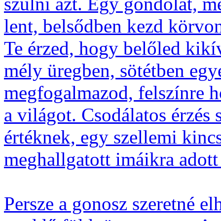
szülni azt. Egy gondolat, m
lent, belsődben kezd körvo
Te érzed, hogy belőled kikí
mély üregben, sötétben egy
megfogalmazod, felszínre 
a világot. Csodálatos érzés 
értéknek, egy szellemi kin
meghallgatott imáikra adott 
Persze a gonosz szeretné elh