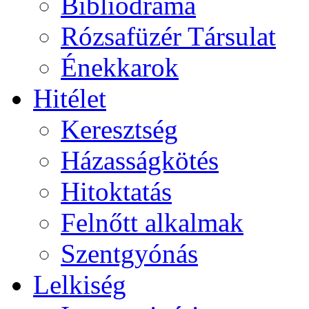
Bibliodráma
Rózsafüzér Társulat
Énekkarok
Hitélet
Keresztség
Házasságkötés
Hitoktatás
Felnőtt alkalmak
Szentgyónás
Lelkiség