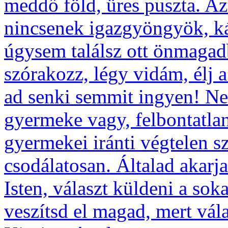
meddő föld, üres puszta. A
nincsenek igazgyöngyök, ká
úgysem találsz ott önmaga
szórakozz, légy vidám, élj
ad senki semmit ingyen! Ne 
gyermeke vagy, felbontatlan
gyermekei iránti végtelen sz
csodálatosan. Általad akarja
Isten, választ küldeni a sok
veszítsd el magad, mert vál