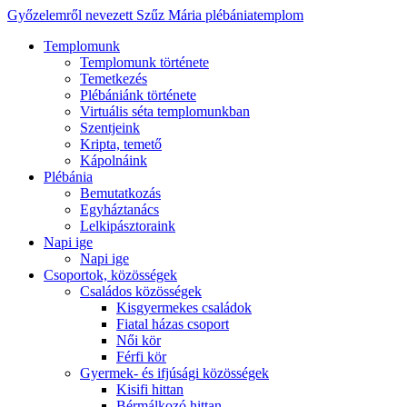
Győzelemről nevezett Szűz Mária plébániatemplom
Templomunk
Templomunk története
Temetkezés
Plébániánk története
Virtuális séta templomunkban
Szentjeink
Kripta, temető
Kápolnáink
Plébánia
Bemutatkozás
Egyháztanács
Lelkipásztoraink
Napi ige
Napi ige
Csoportok, közösségek
Családos közösségek
Kisgyermekes családok
Fiatal házas csoport
Női kör
Férfi kör
Gyermek- és ifjúsági közösségek
Kisifi hittan
Bérmálkozó hittan