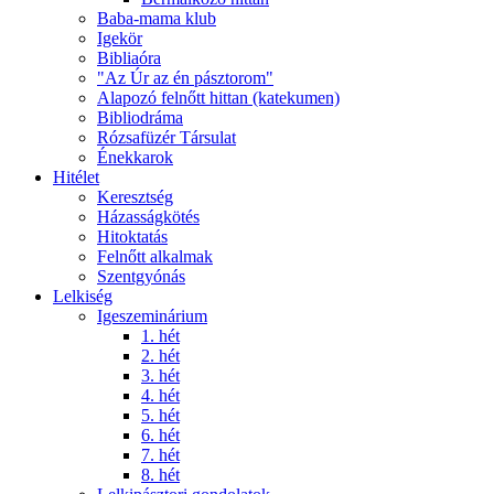
Baba-mama klub
Igekör
Bibliaóra
"Az Úr az én pásztorom"
Alapozó felnőtt hittan (katekumen)
Bibliodráma
Rózsafüzér Társulat
Énekkarok
Hitélet
Keresztség
Házasságkötés
Hitoktatás
Felnőtt alkalmak
Szentgyónás
Lelkiség
Igeszeminárium
1. hét
2. hét
3. hét
4. hét
5. hét
6. hét
7. hét
8. hét