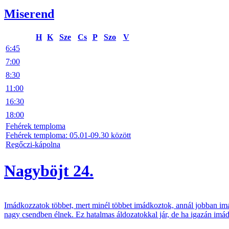
Miserend
H
K
Sze
Cs
P
Szo
V
6:45
7:00
8:30
11:00
16:30
18:00
Fehérek temploma
Fehérek temploma: 05.01-09.30 között
Regőczi-kápolna
Nagyböjt 24.
Imádkozzatok többet, mert minél többet imádkoztok, annál jobban im
nagy csendben élnek. Ez hatalmas áldozatokkal jár, de ha igazán imádk