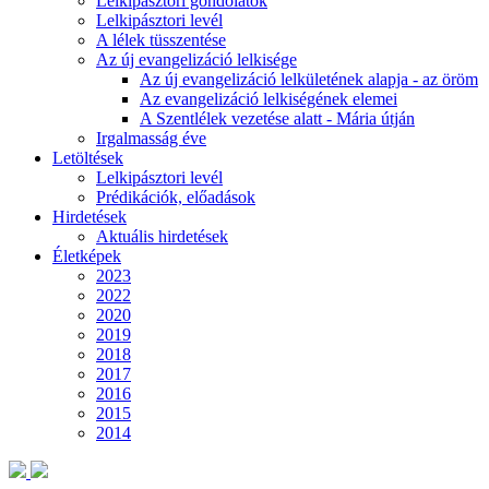
Lelkipásztori gondolatok
Lelkipásztori levél
A lélek tüsszentése
Az új evangelizáció lelkisége
Az új evangelizáció lelkületének alapja - az öröm
Az evangelizáció lelkiségének elemei
A Szentlélek vezetése alatt - Mária útján
Irgalmasság éve
Letöltések
Lelkipásztori levél
Prédikációk, előadások
Hirdetések
Aktuális hirdetések
Életképek
2023
2022
2020
2019
2018
2017
2016
2015
2014