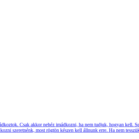
ádkoztok. Csak akkor nehéz imádkozni, ha nem tudjuk, hogyan kell. Se
ozni szeretnénk, most rögtön készen kell állnunk erre. Ha nem tesszük 