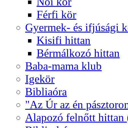
Női kör
Férfi kör
Gyermek- és ifjúsági 
Kisifi hittan
Bérmálkozó hittan
Baba-mama klub
Igekör
Bibliaóra
"Az Úr az én pásztoro
Alapozó felnőtt hittan