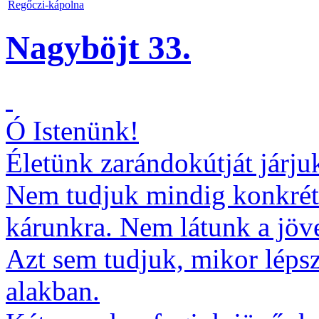
Regőczi-kápolna
Nagyböjt 33.
Ó Istenünk!
Életünk zarándokútját járju
Nem tudjuk mindig konkréta
kárunkra. Nem látunk a jö
Azt sem tudjuk, mikor léps
alakban.