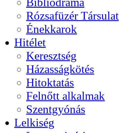
Bibliodráma
Rózsafüzér Társulat
Énekkarok
Hitélet
Keresztség
Házasságkötés
Hitoktatás
Felnőtt alkalmak
Szentgyónás
Lelkiség