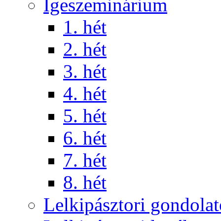
Igeszeminárium
1. hét
2. hét
3. hét
4. hét
5. hét
6. hét
7. hét
8. hét
Lelkipásztori gondola