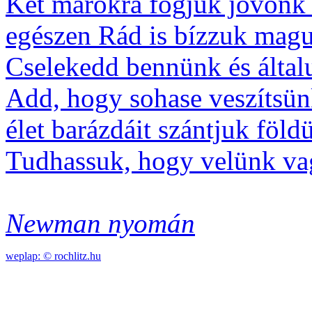
Két marokra fogjuk jövőnk 
egészen Rád is bízzuk magu
Cselekedd bennünk és általu
Add, hogy sohase veszítsünk
élet barázdáit szántjuk föld
Tudhassuk, hogy velünk va
Newman nyomán
weplap: ©
rochlitz.hu