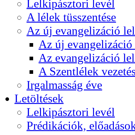
Lelkipásztori levél
A lélek tüsszentése
Az új evangelizáció le
Az új evangelizáció 
Az evangelizáció le
A Szentlélek vezetés
Irgalmasság éve
Letöltések
Lelkipásztori levél
Prédikációk, előadáso