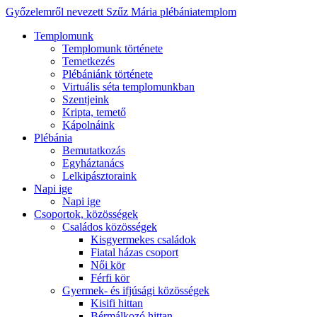
Győzelemről nevezett Szűz Mária plébániatemplom
Templomunk
Templomunk története
Temetkezés
Plébániánk története
Virtuális séta templomunkban
Szentjeink
Kripta, temető
Kápolnáink
Plébánia
Bemutatkozás
Egyháztanács
Lelkipásztoraink
Napi ige
Napi ige
Csoportok, közösségek
Családos közösségek
Kisgyermekes családok
Fiatal házas csoport
Női kör
Férfi kör
Gyermek- és ifjúsági közösségek
Kisifi hittan
Bérmálkozó hittan