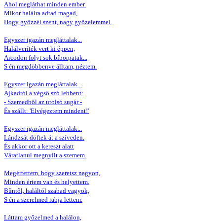
Ahol megláthat minden ember.
Mikor halálra adtad magad,
Hogy győzzél szent, nagy győzelemmel.
Egyszer igazán megláttalak...
Halálveríték vert ki éppen,
Arcodon folyt sok bíborpatak...
S én megdöbbenve álltam, néztem.
Egyszer igazán megláttalak...
Ajkadról a végső szó lebbent:
- Szemedből az utolsó sugár -
És szállt: 'Elvégeztem mindent!'
Egyszer igazán megláttalak...
Lándzsát döftek át a szíveden.
És akkor ott a kereszt alatt
Váratlanul megnyílt a szemem.
Megértettem, hogy szeretsz nagyon,
Minden értem van és helyettem.
Bűntől, haláltól szabad vagyok,
S én a szerelmed rabja lettem.
Láttam győzelmed a halálon,