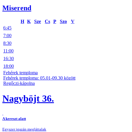
Miserend
H
K
Sze
Cs
P
Szo
V
6:45
7:00
8:30
11:00
16:30
18:00
Fehérek temploma
Fehérek temploma: 05.01-09.30 között
Regőczi-kápolna
Nagyböjt 36.
A kereszt alatt
Egyszer igazán megláttalak