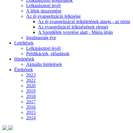
Lelkipásztori gondolatok
Lelkipásztori levél
A lélek tüsszentése
Az új evangelizáció lelkisége
Az új evangelizáció lelkületének alapja - az öröm
Az evangelizáció lelkiségének elemei
A Szentlélek vezetése alatt - Mária útján
Irgalmasság éve
Letöltések
Lelkipásztori levél
Prédikációk, előadások
Hirdetések
Aktuális hirdetések
Életképek
2023
2022
2020
2019
2018
2017
2016
2015
2014