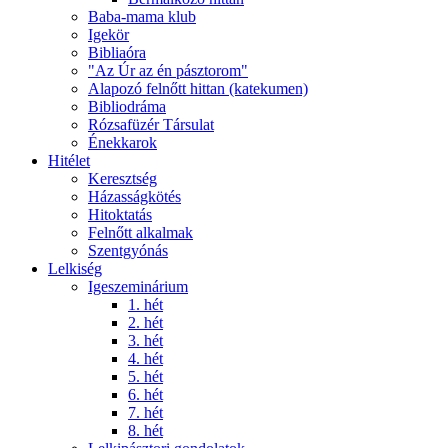
Baba-mama klub
Igekör
Bibliaóra
"Az Úr az én pásztorom"
Alapozó felnőtt hittan (katekumen)
Bibliodráma
Rózsafüzér Társulat
Énekkarok
Hitélet
Keresztség
Házasságkötés
Hitoktatás
Felnőtt alkalmak
Szentgyónás
Lelkiség
Igeszeminárium
1. hét
2. hét
3. hét
4. hét
5. hét
6. hét
7. hét
8. hét