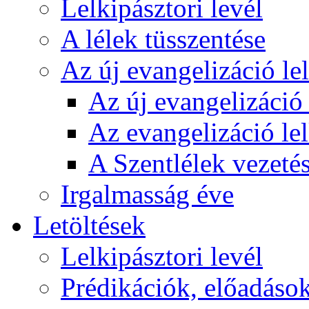
Lelkipásztori levél
A lélek tüsszentése
Az új evangelizáció le
Az új evangelizáció 
Az evangelizáció le
A Szentlélek vezetés
Irgalmasság éve
Letöltések
Lelkipásztori levél
Prédikációk, előadáso