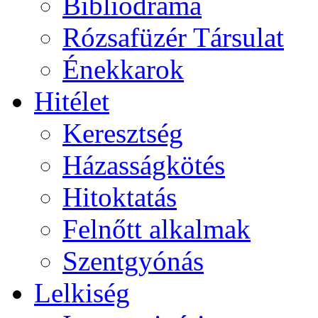
Bibliodráma
Rózsafüzér Társulat
Énekkarok
Hitélet
Keresztség
Házasságkötés
Hitoktatás
Felnőtt alkalmak
Szentgyónás
Lelkiség