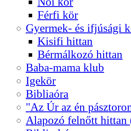
Női kör
Férfi kör
Gyermek- és ifjúsági 
Kisifi hittan
Bérmálkozó hittan
Baba-mama klub
Igekör
Bibliaóra
"Az Úr az én pásztoro
Alapozó felnőtt hittan