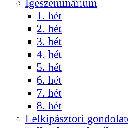
Igeszeminárium
1. hét
2. hét
3. hét
4. hét
5. hét
6. hét
7. hét
8. hét
Lelkipásztori gondola