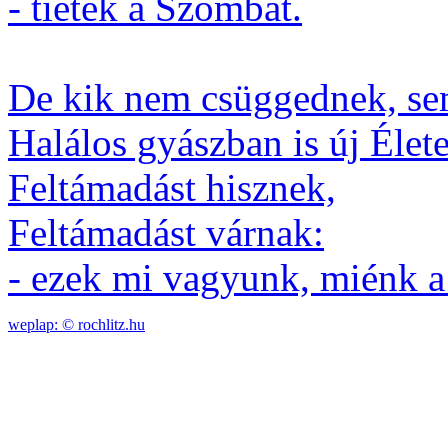
- tiétek a Szombat.
De kik nem csüggednek, se
Halálos gyászban is új Élet
Feltámadást hisznek,
Feltámadást várnak:
- ezek mi vagyunk, miénk a
weplap: ©
rochlitz.hu