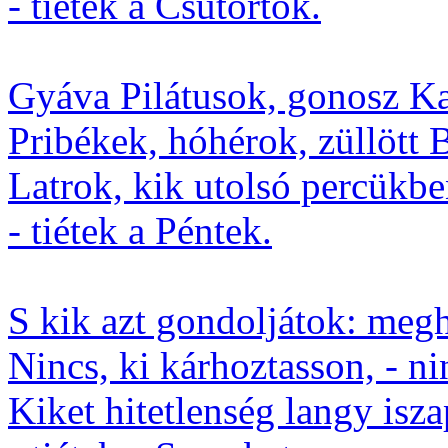
- tiétek a Csütörtök.
Gyáva Pilátusok, gonosz Ka
Pribékek, hóhérok, züllött 
Latrok, kik utolsó percükbe
- tiétek a Péntek.
S kik azt gondoljátok: megha
Nincs, ki kárhoztasson, - ni
Kiket hitetlenség langy isza