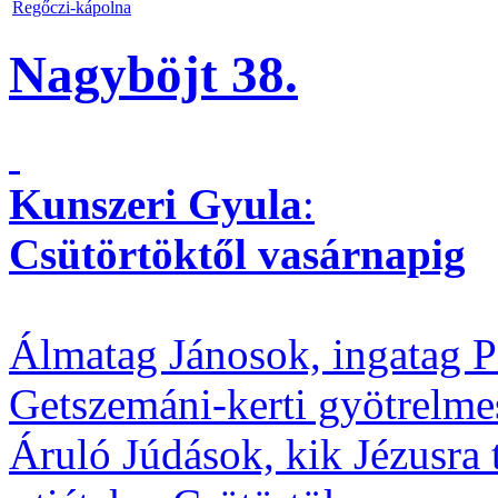
Regőczi-kápolna
Nagyböjt 38.
Kunszeri
Gyula
:
Csütörtöktől
vasárnapig
Álmatag Jánosok, ingatag P
Getszemáni-kerti gyötrelme
Áruló Júdások, kik Jézusra 