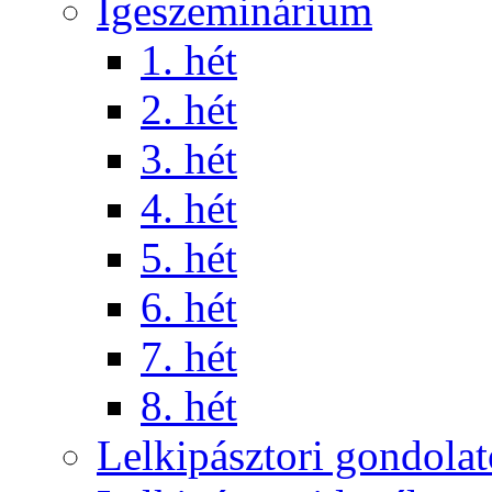
Igeszeminárium
1. hét
2. hét
3. hét
4. hét
5. hét
6. hét
7. hét
8. hét
Lelkipásztori gondola