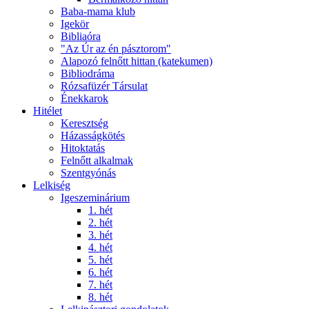
Baba-mama klub
Igekör
Bibliaóra
"Az Úr az én pásztorom"
Alapozó felnőtt hittan (katekumen)
Bibliodráma
Rózsafüzér Társulat
Énekkarok
Hitélet
Keresztség
Házasságkötés
Hitoktatás
Felnőtt alkalmak
Szentgyónás
Lelkiség
Igeszeminárium
1. hét
2. hét
3. hét
4. hét
5. hét
6. hét
7. hét
8. hét