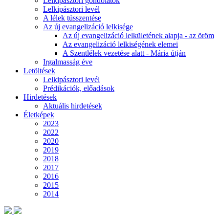
Lelkipásztori gondolatok
Lelkipásztori levél
A lélek tüsszentése
Az új evangelizáció lelkisége
Az új evangelizáció lelkületének alapja - az öröm
Az evangelizáció lelkiségének elemei
A Szentlélek vezetése alatt - Mária útján
Irgalmasság éve
Letöltések
Lelkipásztori levél
Prédikációk, előadások
Hirdetések
Aktuális hirdetések
Életképek
2023
2022
2020
2019
2018
2017
2016
2015
2014