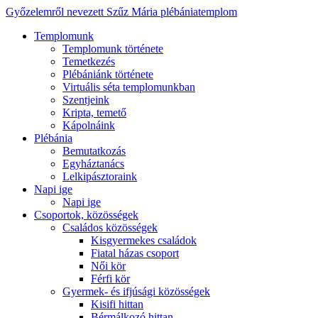
Győzelemről nevezett Szűz Mária plébániatemplom
Templomunk
Templomunk története
Temetkezés
Plébániánk története
Virtuális séta templomunkban
Szentjeink
Kripta, temető
Kápolnáink
Plébánia
Bemutatkozás
Egyháztanács
Lelkipásztoraink
Napi ige
Napi ige
Csoportok, közösségek
Családos közösségek
Kisgyermekes családok
Fiatal házas csoport
Női kör
Férfi kör
Gyermek- és ifjúsági közösségek
Kisifi hittan
Bérmálkozó hittan