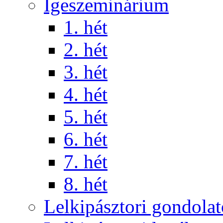
Igeszeminárium
1. hét
2. hét
3. hét
4. hét
5. hét
6. hét
7. hét
8. hét
Lelkipásztori gondola