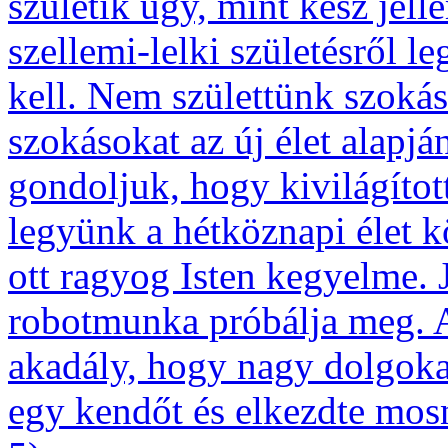
születik úgy, mint kész jell
szellemi-lelki születésről le
kell. Nem születtünk szokás
szokásokat az új élet alapjá
gondoljuk, hogy kivilágítot
legyünk a hétköznapi élet 
ott ragyog Isten kegyelme. 
robotmunka próbálja meg. A
akadály, hogy nagy dolgokat
egy kendőt és elkezdte mosn