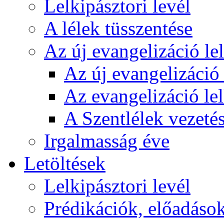
Lelkipásztori levél
A lélek tüsszentése
Az új evangelizáció le
Az új evangelizáció 
Az evangelizáció le
A Szentlélek vezetés
Irgalmasság éve
Letöltések
Lelkipásztori levél
Prédikációk, előadáso