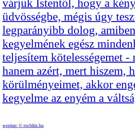
várjuk Istentől, hogy a kén
üdvösségbe, mégis úgy tesz
legparányibb dolog, amibe
kegyelmének egész mindenh
teljesítem kötelességemet -
hanem azért, mert hiszem, 
körülményeimet, akkor eng
kegyelme az enyém a váltsá
weplap: ©
rochlitz.hu