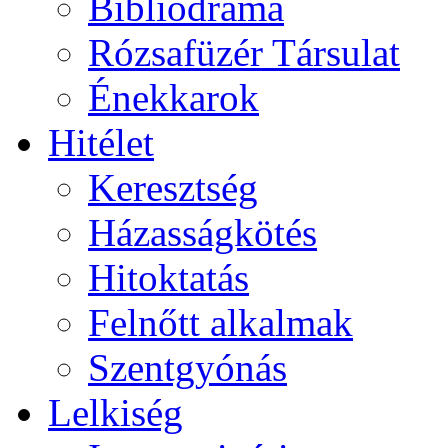
Bibliodráma
Rózsafüzér Társulat
Énekkarok
Hitélet
Keresztség
Házasságkötés
Hitoktatás
Felnőtt alkalmak
Szentgyónás
Lelkiség