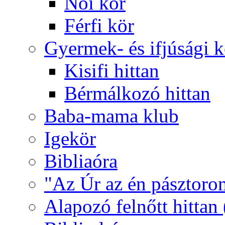
Női kör
Férfi kör
Gyermek- és ifjúsági 
Kisifi hittan
Bérmálkozó hittan
Baba-mama klub
Igekör
Bibliaóra
"Az Úr az én pásztoro
Alapozó felnőtt hittan