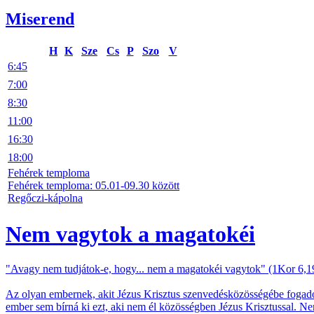
Miserend
H
K
Sze
Cs
P
Szo
V
6:45
7:00
8:30
11:00
16:30
18:00
Fehérek temploma
Fehérek temploma: 05.01-09.30 között
Regőczi-kápolna
Nem vagytok a magatokéi
"Avagy nem tudjátok-e, hogy... nem a magatokéi vagytok" (1Kor 6,1
Az olyan embernek, akit Jézus Krisztus szenvedésközösségébe fogadott
ember sem bírná ki ezt, aki nem él közösségben Jézus Krisztussal. N