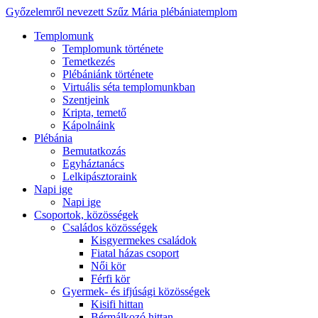
Győzelemről nevezett Szűz Mária plébániatemplom
Templomunk
Templomunk története
Temetkezés
Plébániánk története
Virtuális séta templomunkban
Szentjeink
Kripta, temető
Kápolnáink
Plébánia
Bemutatkozás
Egyháztanács
Lelkipásztoraink
Napi ige
Napi ige
Csoportok, közösségek
Családos közösségek
Kisgyermekes családok
Fiatal házas csoport
Női kör
Férfi kör
Gyermek- és ifjúsági közösségek
Kisifi hittan
Bérmálkozó hittan