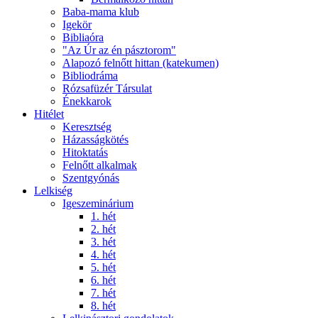
Baba-mama klub
Igekör
Bibliaóra
"Az Úr az én pásztorom"
Alapozó felnőtt hittan (katekumen)
Bibliodráma
Rózsafüzér Társulat
Énekkarok
Hitélet
Keresztség
Házasságkötés
Hitoktatás
Felnőtt alkalmak
Szentgyónás
Lelkiség
Igeszeminárium
1. hét
2. hét
3. hét
4. hét
5. hét
6. hét
7. hét
8. hét