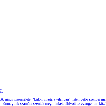
9).
, nincs magánélete, "külön világa a világban". Isten betör szentjei mag
em önmagunk számára szentelt meg minket; elhívott az evangélium közö