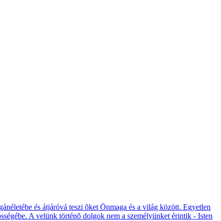
ánéletébe és átjáróvá teszi õket Önmaga és a világ között. Egyetlen
sségébe. A velünk történõ dolgok nem a személyünket érintik - Isten