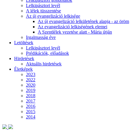
Lelkipásztori gondolatok
Lelkipásztori levél
A lélek tüsszentése
Az új evangelizáció lelkisége
Az új evangelizáció lelkületének alapja - az öröm
Az evangelizáció lelkiségének elemei
A Szentlélek vezetése alatt - Mária útján
Irgalmasság éve
Letöltések
Lelkipásztori levél
Prédikációk, előadások
Hirdetések
Aktuális hirdetések
Életképek
2023
2022
2020
2019
2018
2017
2016
2015
2014