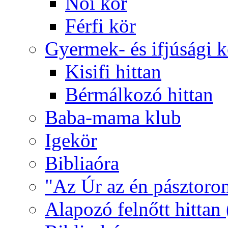
Női kör
Férfi kör
Gyermek- és ifjúsági 
Kisifi hittan
Bérmálkozó hittan
Baba-mama klub
Igekör
Bibliaóra
"Az Úr az én pásztoro
Alapozó felnőtt hittan