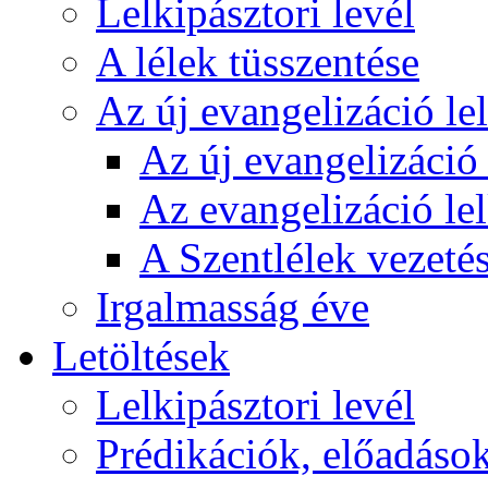
Lelkipásztori levél
A lélek tüsszentése
Az új evangelizáció le
Az új evangelizáció 
Az evangelizáció le
A Szentlélek vezetés
Irgalmasság éve
Letöltések
Lelkipásztori levél
Prédikációk, előadáso