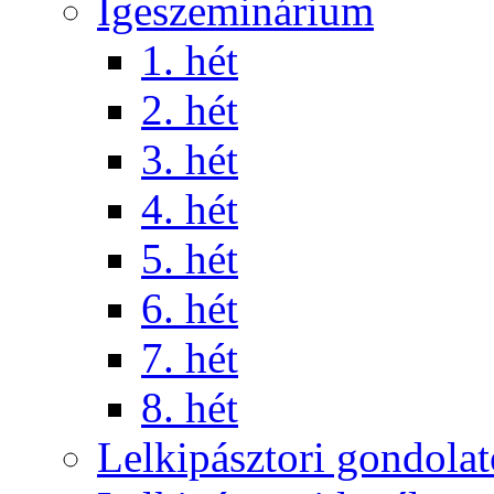
Igeszeminárium
1. hét
2. hét
3. hét
4. hét
5. hét
6. hét
7. hét
8. hét
Lelkipásztori gondola