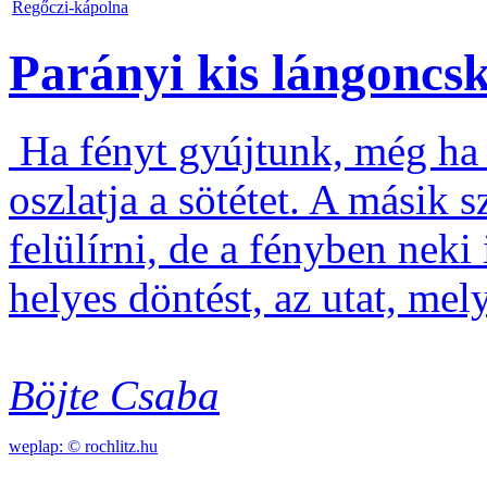
Regőczi-kápolna
Parányi kis lángoncska
Ha fényt gyújtunk, még ha p
oszlatja a sötétet. A másik
felülírni, de a fényben neki
helyes döntést, az utat, mely 
Böjte
Csaba
weplap: ©
rochlitz.hu