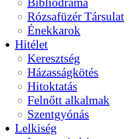
Bibliodráma
Rózsafüzér Társulat
Énekkarok
Hitélet
Keresztség
Házasságkötés
Hitoktatás
Felnőtt alkalmak
Szentgyónás
Lelkiség