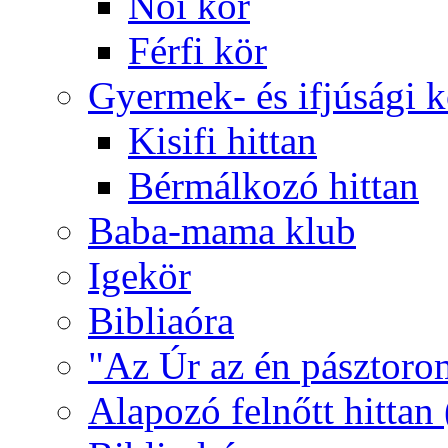
Női kör
Férfi kör
Gyermek- és ifjúsági 
Kisifi hittan
Bérmálkozó hittan
Baba-mama klub
Igekör
Bibliaóra
"Az Úr az én pásztoro
Alapozó felnőtt hittan