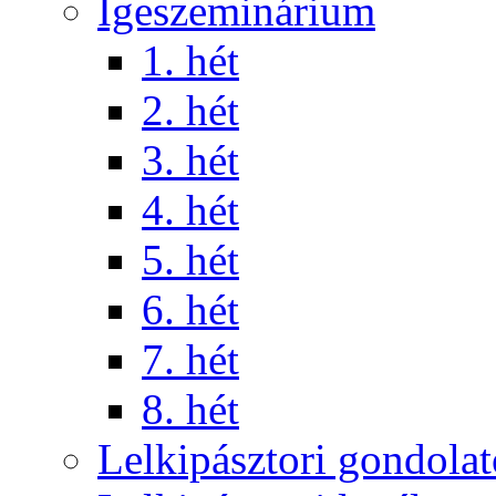
Igeszeminárium
1. hét
2. hét
3. hét
4. hét
5. hét
6. hét
7. hét
8. hét
Lelkipásztori gondola