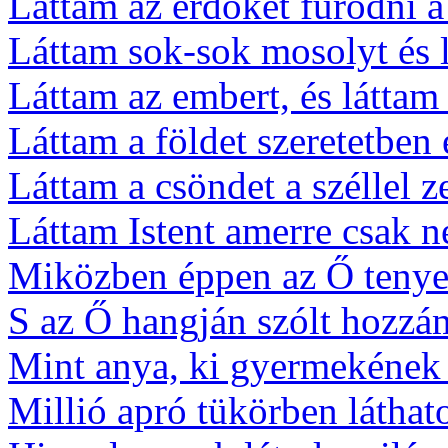
Láttam az erdőket fürödni a
Láttam sok-sok mosolyt és 
Láttam az embert, és láttam 
Láttam a földet szeretetben 
Láttam a csöndet a széllel z
Láttam Istent amerre csak n
Miközben éppen az Ő tenye
S az Ő hangján szólt hozzám
Mint anya, ki gyermekének
Millió apró tükörben láthat