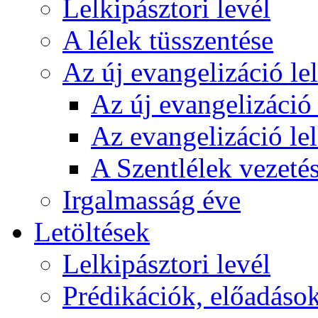
Lelkipásztori levél
A lélek tüsszentése
Az új evangelizáció le
Az új evangelizáció 
Az evangelizáció le
A Szentlélek vezetés
Irgalmasság éve
Letöltések
Lelkipásztori levél
Prédikációk, előadáso