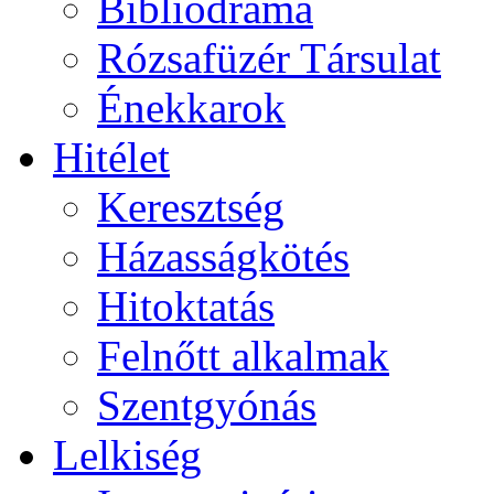
Bibliodráma
Rózsafüzér Társulat
Énekkarok
Hitélet
Keresztség
Házasságkötés
Hitoktatás
Felnőtt alkalmak
Szentgyónás
Lelkiség