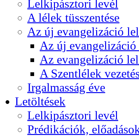
Lelkipásztori levél
A lélek tüsszentése
Az új evangelizáció le
Az új evangelizáció 
Az evangelizáció le
A Szentlélek vezetés
Irgalmasság éve
Letöltések
Lelkipásztori levél
Prédikációk, előadáso