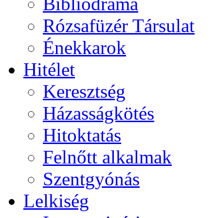
Bibliodráma
Rózsafüzér Társulat
Énekkarok
Hitélet
Keresztség
Házasságkötés
Hitoktatás
Felnőtt alkalmak
Szentgyónás
Lelkiség