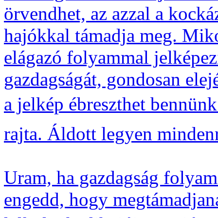
örvendhet, az azzal a kockáz
hajókkal támadja meg. Mik
elágazó folyammal jelképezi
gazdagságát, gondosan elejé
a jelkép ébreszthet bennünk
rajta. Áldott legyen minden
Uram, ha gazdagság folyamá
engedd, hogy megtámadjanak