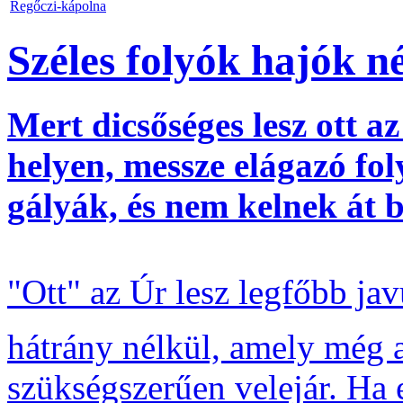
Regőczi-kápolna
Széles folyók hajók n
Mert dicsőséges lesz ott az
helyen, messze elágazó f
gályák, és nem kelnek át 
"Ott" az Úr lesz legfőbb j
hátrány nélkül, amely még a
szükségszerűen velejár. Ha