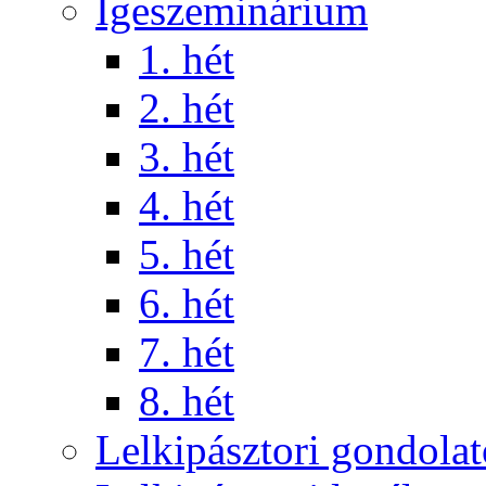
Igeszeminárium
1. hét
2. hét
3. hét
4. hét
5. hét
6. hét
7. hét
8. hét
Lelkipásztori gondola