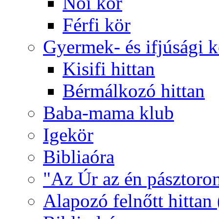
Női kör
Férfi kör
Gyermek- és ifjúsági 
Kisifi hittan
Bérmálkozó hittan
Baba-mama klub
Igekör
Bibliaóra
"Az Úr az én pásztoro
Alapozó felnőtt hittan