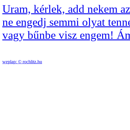
Uram, kérlek, add nekem az 
ne engedj semmi olyat ten
vagy bűnbe visz engem! Á
weplap: ©
rochlitz.hu