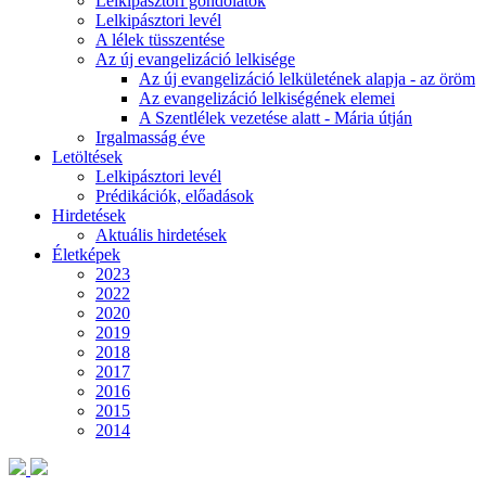
Lelkipásztori gondolatok
Lelkipásztori levél
A lélek tüsszentése
Az új evangelizáció lelkisége
Az új evangelizáció lelkületének alapja - az öröm
Az evangelizáció lelkiségének elemei
A Szentlélek vezetése alatt - Mária útján
Irgalmasság éve
Letöltések
Lelkipásztori levél
Prédikációk, előadások
Hirdetések
Aktuális hirdetések
Életképek
2023
2022
2020
2019
2018
2017
2016
2015
2014