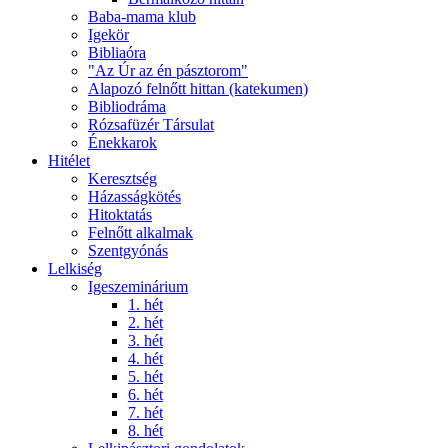
Baba-mama klub
Igekör
Bibliaóra
"Az Úr az én pásztorom"
Alapozó felnőtt hittan (katekumen)
Bibliodráma
Rózsafüzér Társulat
Énekkarok
Hitélet
Keresztség
Házasságkötés
Hitoktatás
Felnőtt alkalmak
Szentgyónás
Lelkiség
Igeszeminárium
1. hét
2. hét
3. hét
4. hét
5. hét
6. hét
7. hét
8. hét