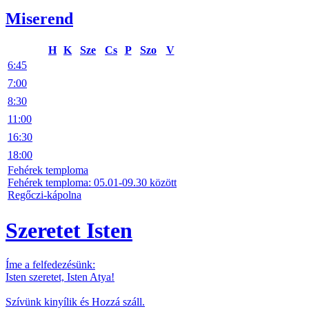
Miserend
H
K
Sze
Cs
P
Szo
V
6:45
7:00
8:30
11:00
16:30
18:00
Fehérek temploma
Fehérek temploma: 05.01-09.30 között
Regőczi-kápolna
Szeretet Isten
Íme a felfedezésünk:
Isten szeretet, Isten Atya!
Szívünk kinyílik és Hozzá száll.