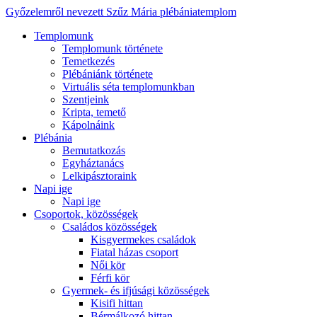
Győzelemről nevezett Szűz Mária plébániatemplom
Templomunk
Templomunk története
Temetkezés
Plébániánk története
Virtuális séta templomunkban
Szentjeink
Kripta, temető
Kápolnáink
Plébánia
Bemutatkozás
Egyháztanács
Lelkipásztoraink
Napi ige
Napi ige
Csoportok, közösségek
Családos közösségek
Kisgyermekes családok
Fiatal házas csoport
Női kör
Férfi kör
Gyermek- és ifjúsági közösségek
Kisifi hittan
Bérmálkozó hittan