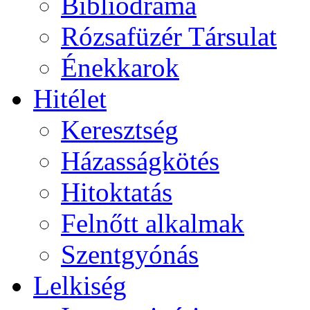
Bibliodráma
Rózsafüzér Társulat
Énekkarok
Hitélet
Keresztség
Házasságkötés
Hitoktatás
Felnőtt alkalmak
Szentgyónás
Lelkiség