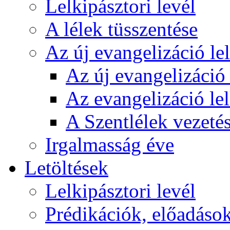
Lelkipásztori levél
A lélek tüsszentése
Az új evangelizáció le
Az új evangelizáció 
Az evangelizáció le
A Szentlélek vezetés
Irgalmasság éve
Letöltések
Lelkipásztori levél
Prédikációk, előadáso