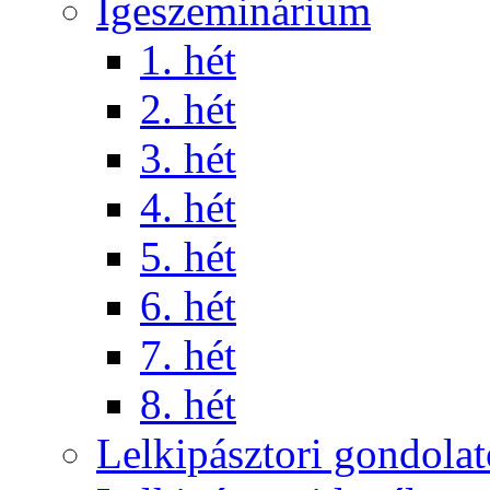
Igeszeminárium
1. hét
2. hét
3. hét
4. hét
5. hét
6. hét
7. hét
8. hét
Lelkipásztori gondola