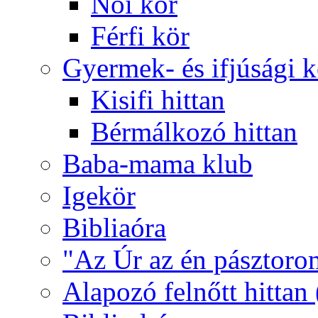
Női kör
Férfi kör
Gyermek- és ifjúsági 
Kisifi hittan
Bérmálkozó hittan
Baba-mama klub
Igekör
Bibliaóra
"Az Úr az én pásztoro
Alapozó felnőtt hittan