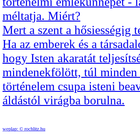
történelmi emlékünnepet - l
méltatja. Miért?
Mert a szent a hősiességig te
Ha az emberek és a társadal
hogy Isten akaratát teljesít
mindenekfölött, túl minden 
történelem csupa isteni beav
áldástól virágba borulna.
weplap: ©
rochlitz.hu