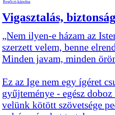
Regőczi-kápolna
Vigasztalás, biztonsá
„Nem ilyen-e házam az Isten
szerzett velem, benne elrend
Minden javam, minden öröm
Ez az Ige nem egy ígéret c
gyűjteménye - egész doboz 
velünk kötött szövetsége pe