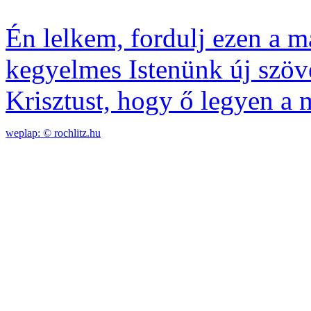
Én lelkem, fordulj ezen a m
kegyelmes Istenünk új szöve
Krisztust, hogy ő legyen a
weplap: ©
rochlitz.hu