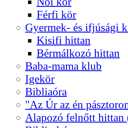
Női kör
Férfi kör
Gyermek- és ifjúsági 
Kisifi hittan
Bérmálkozó hittan
Baba-mama klub
Igekör
Bibliaóra
"Az Úr az én pásztoro
Alapozó felnőtt hittan