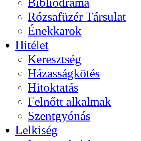
Bibliodráma
Rózsafüzér Társulat
Énekkarok
Hitélet
Keresztség
Házasságkötés
Hitoktatás
Felnőtt alkalmak
Szentgyónás
Lelkiség