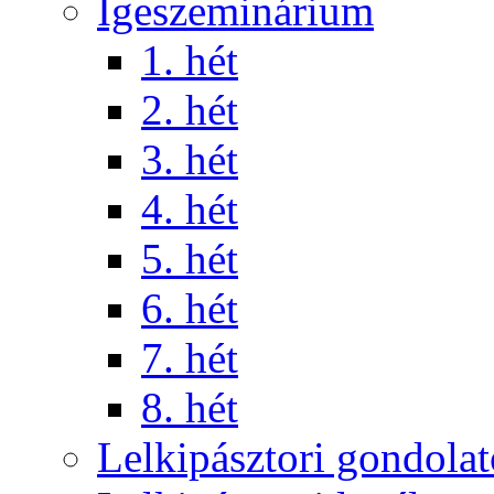
Igeszeminárium
1. hét
2. hét
3. hét
4. hét
5. hét
6. hét
7. hét
8. hét
Lelkipásztori gondola