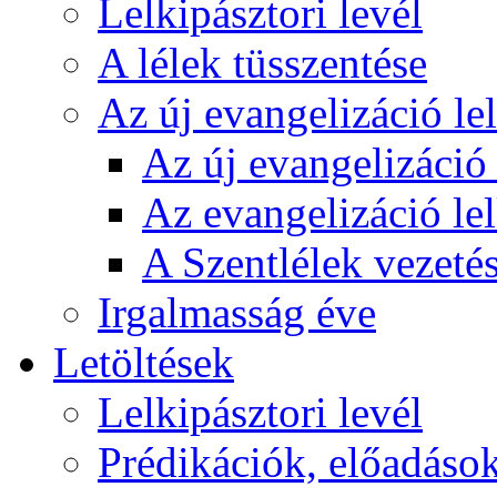
Lelkipásztori levél
A lélek tüsszentése
Az új evangelizáció le
Az új evangelizáció 
Az evangelizáció le
A Szentlélek vezetés
Irgalmasság éve
Letöltések
Lelkipásztori levél
Prédikációk, előadáso