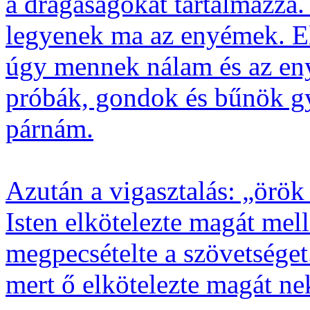
a drágaságokat tartalmazza.
legyenek ma az enyémek. El
úgy mennek nálam és az en
próbák, gondok és bűnök g
párnám.
Azután a vigasztalás: „örök
Isten elkötelezte magát mell
megpecsételte a szövetséget
mert ő elkötelezte magát n