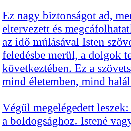
Ez nagy biztonságot ad, mer
eltervezett és megcáfolhata
az idő múlásával Isten szöv
feledésbe merül, a dolgok t
következtében. Ez a szövetsé
mind életemben, mind halá
Végül megelégedett leszek:
a boldogsághoz. Istené vag