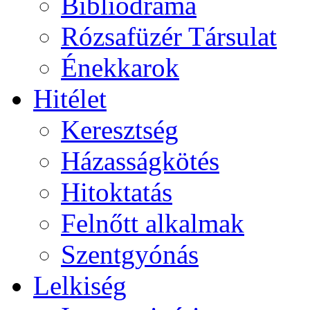
Bibliodráma
Rózsafüzér Társulat
Énekkarok
Hitélet
Keresztség
Házasságkötés
Hitoktatás
Felnőtt alkalmak
Szentgyónás
Lelkiség