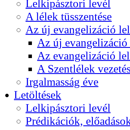
Lelkipásztori levél
A lélek tüsszentése
Az új evangelizáció le
Az új evangelizáció 
Az evangelizáció le
A Szentlélek vezetés
Irgalmasság éve
Letöltések
Lelkipásztori levél
Prédikációk, előadáso