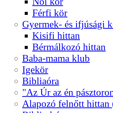
Női kör
Férfi kör
Gyermek- és ifjúsági 
Kisifi hittan
Bérmálkozó hittan
Baba-mama klub
Igekör
Bibliaóra
"Az Úr az én pásztoro
Alapozó felnőtt hittan