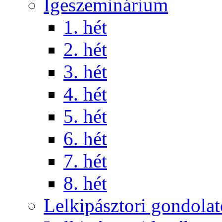
Igeszeminárium
1. hét
2. hét
3. hét
4. hét
5. hét
6. hét
7. hét
8. hét
Lelkipásztori gondola