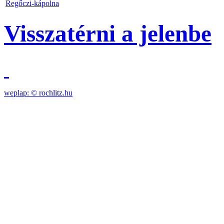
Regőczi-kápolna
Visszatérni a jelenbe
weplap: ©
rochlitz.hu