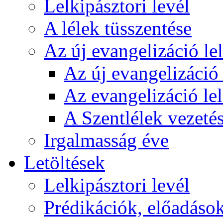
Lelkipásztori levél
A lélek tüsszentése
Az új evangelizáció le
Az új evangelizáció 
Az evangelizáció le
A Szentlélek vezetés
Irgalmasság éve
Letöltések
Lelkipásztori levél
Prédikációk, előadáso