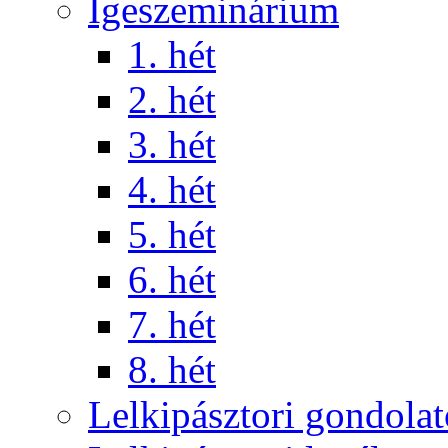
Igeszeminárium
1. hét
2. hét
3. hét
4. hét
5. hét
6. hét
7. hét
8. hét
Lelkipásztori gondola