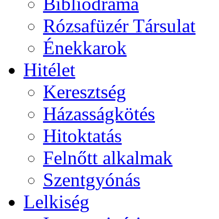
Bibliodráma
Rózsafüzér Társulat
Énekkarok
Hitélet
Keresztség
Házasságkötés
Hitoktatás
Felnőtt alkalmak
Szentgyónás
Lelkiség