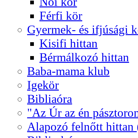
Női kör
Férfi kör
Gyermek- és ifjúsági 
Kisifi hittan
Bérmálkozó hittan
Baba-mama klub
Igekör
Bibliaóra
"Az Úr az én pásztoro
Alapozó felnőtt hittan