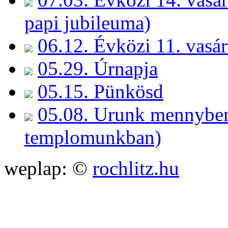
papi jubileuma)
06.12. Évközi 11. vasá
05.29. Úrnapja
05.15. Pünkösd
05.08. Urunk mennybem
templomunkban)
weplap: ©
rochlitz.hu