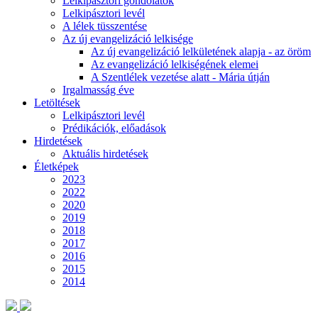
Lelkipásztori gondolatok
Lelkipásztori levél
A lélek tüsszentése
Az új evangelizáció lelkisége
Az új evangelizáció lelkületének alapja - az öröm
Az evangelizáció lelkiségének elemei
A Szentlélek vezetése alatt - Mária útján
Irgalmasság éve
Letöltések
Lelkipásztori levél
Prédikációk, előadások
Hirdetések
Aktuális hirdetések
Életképek
2023
2022
2020
2019
2018
2017
2016
2015
2014