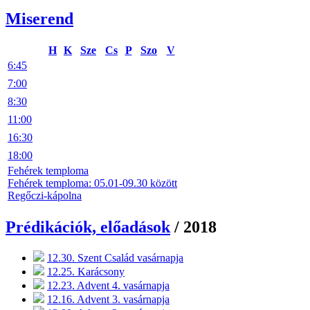
Miserend
H
K
Sze
Cs
P
Szo
V
6:45
7:00
8:30
11:00
16:30
18:00
Fehérek temploma
Fehérek temploma: 05.01-09.30 között
Regőczi-kápolna
Prédikációk, előadások
/ 2018
12.30. Szent Család vasárnapja
12.25. Karácsony
12.23. Advent 4. vasárnapja
12.16. Advent 3. vasárnapja