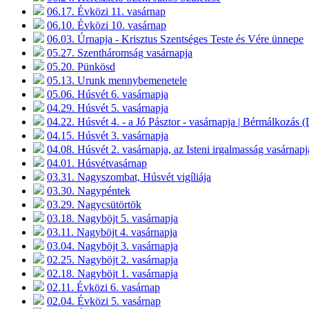
06.17. Évközi 11. vasárnap
06.10. Évközi 10. vasárnap
06.03. Úrnapja - Krisztus Szentséges Teste és Vére ünnepe
05.27. Szentháromság vasárnapja
05.20. Pünkösd
05.13. Urunk mennybemenetele
05.06. Húsvét 6. vasárnapja
04.29. Húsvét 5. vasárnapja
04.22. Húsvét 4. - a Jó Pásztor - vasárnapja | Bérmálkozás 
04.15. Húsvét 3. vasárnapja
04.08. Húsvét 2. vasárnapja, az Isteni irgalmasság vasárnapj
04.01. Húsvétvasárnap
03.31. Nagyszombat, Húsvét vigíliája
03.30. Nagypéntek
03.29. Nagycsütörtök
03.18. Nagyböjt 5. vasárnapja
03.11. Nagyböjt 4. vasárnapja
03.04. Nagyböjt 3. vasárnapja
02.25. Nagyböjt 2. vasárnapja
02.18. Nagyböjt 1. vasárnapja
02.11. Évközi 6. vasárnap
02.04. Évközi 5. vasárnap