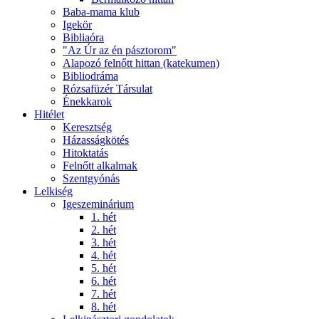
Baba-mama klub
Igekör
Bibliaóra
"Az Úr az én pásztorom"
Alapozó felnőtt hittan (katekumen)
Bibliodráma
Rózsafüzér Társulat
Énekkarok
Hitélet
Keresztség
Házasságkötés
Hitoktatás
Felnőtt alkalmak
Szentgyónás
Lelkiség
Igeszeminárium
1. hét
2. hét
3. hét
4. hét
5. hét
6. hét
7. hét
8. hét