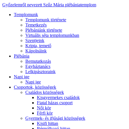
Győzelemről nevezett Szűz Mária plébániatemplom
Templomunk
Templomunk története
Temetkezés
Plébániánk története
Virtuális séta templomunkban
Szentjeink
Kripta, temető
Kápolnáink
Plébánia
Bemutatkozás
Egyháztanács
Lelkipásztoraink
Napi ige
Napi ige
Csoportok, közösségek
Családos közösségek
Kisgyermekes családok
Fiatal házas csoport
Női kör
Férfi kör
Gyermek- és ifjúsági közösségek
Kisifi hittan
Bérmálkozó hittan