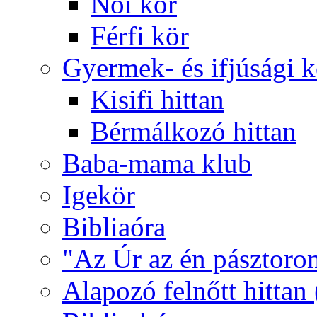
Női kör
Férfi kör
Gyermek- és ifjúsági 
Kisifi hittan
Bérmálkozó hittan
Baba-mama klub
Igekör
Bibliaóra
"Az Úr az én pásztoro
Alapozó felnőtt hittan