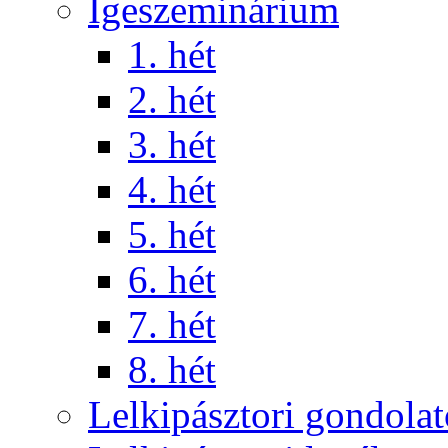
Igeszeminárium
1. hét
2. hét
3. hét
4. hét
5. hét
6. hét
7. hét
8. hét
Lelkipásztori gondola