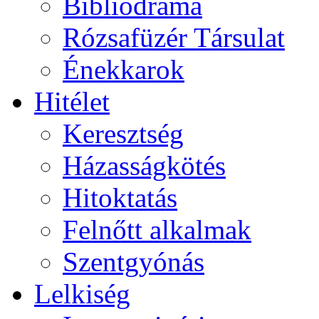
Bibliodráma
Rózsafüzér Társulat
Énekkarok
Hitélet
Keresztség
Házasságkötés
Hitoktatás
Felnőtt alkalmak
Szentgyónás
Lelkiség