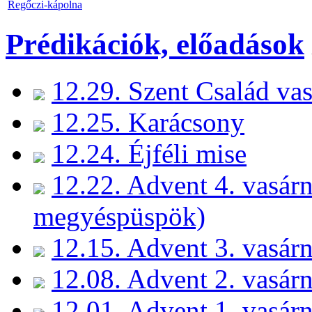
Regőczi-kápolna
Prédikációk, előadások
12.29. Szent Család va
12.25. Karácsony
12.24. Éjféli mise
12.22. Advent 4. vasárn
megyéspüspök)
12.15. Advent 3. vasár
12.08. Advent 2. vasár
12.01. Advent 1. vasár