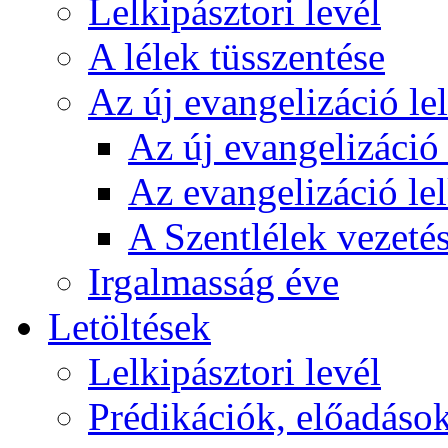
Lelkipásztori levél
A lélek tüsszentése
Az új evangelizáció le
Az új evangelizáció 
Az evangelizáció le
A Szentlélek vezetés
Irgalmasság éve
Letöltések
Lelkipásztori levél
Prédikációk, előadáso