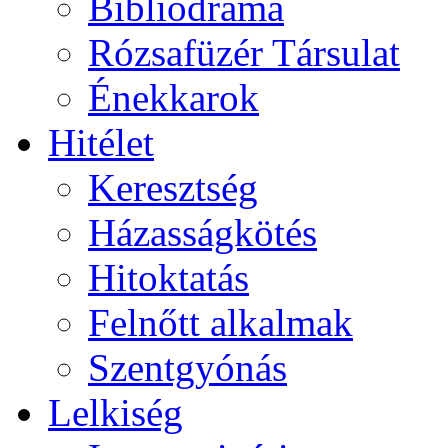
Bibliodráma
Rózsafüzér Társulat
Énekkarok
Hitélet
Keresztség
Házasságkötés
Hitoktatás
Felnőtt alkalmak
Szentgyónás
Lelkiség