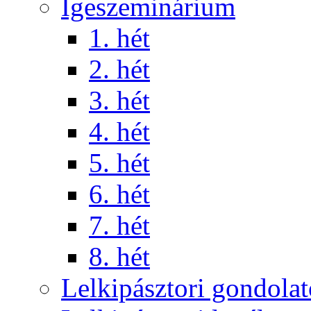
Igeszeminárium
1. hét
2. hét
3. hét
4. hét
5. hét
6. hét
7. hét
8. hét
Lelkipásztori gondola