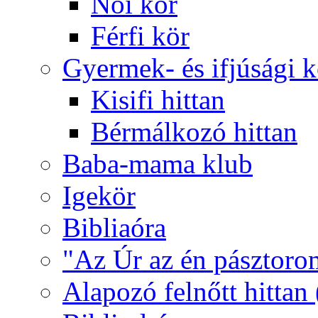
Női kör
Férfi kör
Gyermek- és ifjúsági 
Kisifi hittan
Bérmálkozó hittan
Baba-mama klub
Igekör
Bibliaóra
"Az Úr az én pásztoro
Alapozó felnőtt hittan