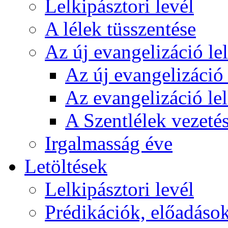
Lelkipásztori levél
A lélek tüsszentése
Az új evangelizáció le
Az új evangelizáció 
Az evangelizáció le
A Szentlélek vezetés
Irgalmasság éve
Letöltések
Lelkipásztori levél
Prédikációk, előadáso